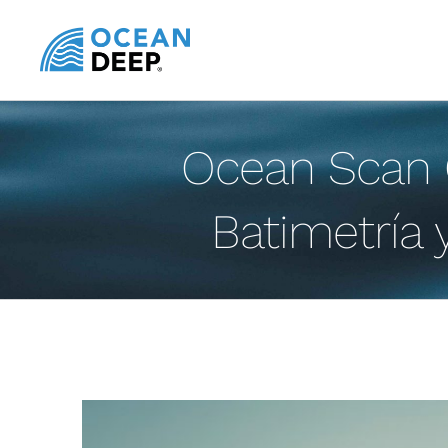
Saltar
al
contenido
Ocean Scan C
Batimetría 
Ver
imagen