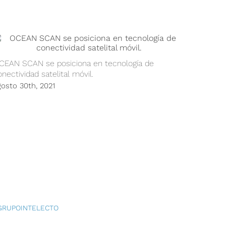
CEAN SCAN se posiciona en tecnología de
nectividad satelital móvil.
Empresa
gosto 30th, 2021
resoluci
submarin
agosto 3
GRUPOINTELECTO