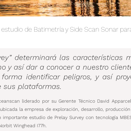
 estudio de Batimetría y Side Scan Sonar par
vey” determinará las características 
o y así dar a conocer a nuestro cliente
orma identificar peligros, y así proy
e sus plataformas.
ceanscan liderado por su Gerente Técnico David Apparcel
 ubicada la empresa de exploración, desarrollo, producció
 un importante estudio de Prelay Survey con tecnología MB
Norbit Winghead I77h.