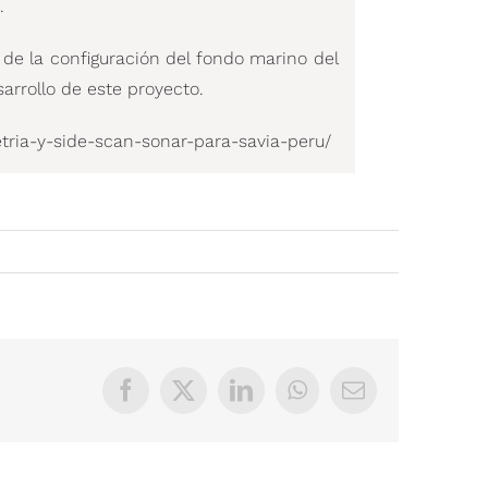
.
de la configuración del fondo marino del
sarrollo de este proyecto.
tria-y-side-scan-sonar-para-savia-peru/
Facebook
X
LinkedIn
WhatsApp
Correo
electrónico