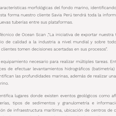
características morfológicas del fondo marino, identificand
 esta forma nuestro cliente Savia Perú tendrá toda la inform
nuevas tuberías entre sus plataformas.
écnico de Ocean Scan ,“La iniciativa de exportar nuestra t
o de calidad a la industria a nivel mundial y sobre todo
s clientes tomen decisiones acertadas en sus procesos”.
uipamiento necesario para realizar múltiples tareas. Entr
s de efectuar levantamientos hidrográficos (batimetría)
entifican las profundidades marinas, además de realizar una
rino.
entifica lugares donde existen eventos geológicos como a
rías, tipos de sedimentos y granulometría e información
ón de infraestructura marítima, ubicación de centros de cu