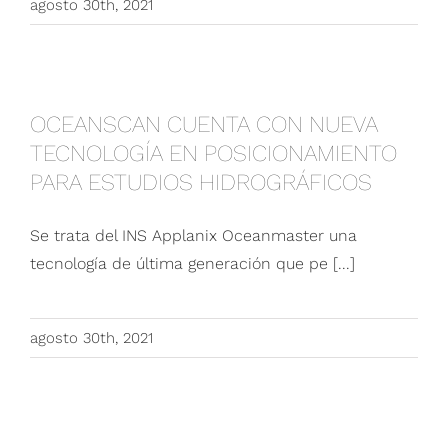
agosto 30th, 2021
OCEANSCAN CUENTA CON NUEVA
TECNOLOGÍA EN POSICIONAMIENTO PARA
OCEANSCAN CUENTA CON NUEVA
ESTUDIOS HIDROGRÁFICOS
TECNOLOGÍA EN POSICIONAMIENTO
PARA ESTUDIOS HIDROGRÁFICOS
Se trata del INS Applanix Oceanmaster una
tecnología de última generación que pe [...]
agosto 30th, 2021
Presentan equipo de gran capacidad para