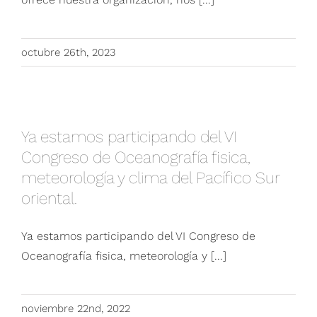
octubre 26th, 2023
Ya estamos participando del VI Congreso de
Oceanografía fisica, meteorología y clima del
Ya estamos participando del VI
Pacífico Sur oriental.
Congreso de Oceanografía fisica,
meteorología y clima del Pacífico Sur
oriental.
Ya estamos participando del VI Congreso de
Oceanografía fisica, meteorología y [...]
noviembre 22nd, 2022