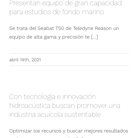
Presentan equipo de gran capacidad
estudios de fondo marino
para estudios de fondo marino
Se trata del Seabat T50 de Teledyne Reason un
equipo de alta gama y precisión te [...]
abril 14th, 2021
Con tecnología e innovación hidroacústica
buscan promover una industria acuícola
Con tecnología e innovación
sustentable
hidroacústica buscan promover una
industria acuícola sustentable
Optimizar los recursos y buscar mejores resultados