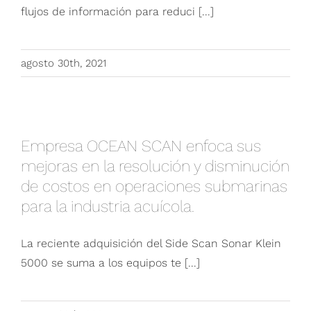
flujos de información para reduci [...]
agosto 30th, 2021
Empresa OCEAN SCAN enfoca sus mejoras
en la resolución y disminución de costos en
Empresa OCEAN SCAN enfoca sus
operaciones submarinas para la industria
acuícola.
mejoras en la resolución y disminución
de costos en operaciones submarinas
para la industria acuícola.
La reciente adquisición del Side Scan Sonar Klein
5000 se suma a los equipos te [...]