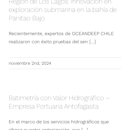
Región de Los Lagos: Innovación en
exploración submarina en la bahía de
Panitao Bajo
Recientemente, expertos de OCEANDEEP CHILE
realizaron con éxito pruebas del sen [...]
noviembre 2nd, 2024
Batimetría con Valor Hidrográfico – Empresa
Batimetría con Valor Hidrográfico –
Portuaria Antofagasta
Empresa Portuaria Antofagasta
En el marco de los servicios hidrográficos que
ofrece nuestra organización, nos [...]