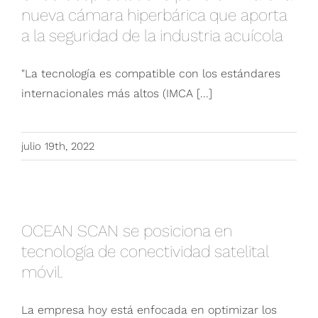
de la industria acuícola
nueva cámara hiperbárica que aporta
a la seguridad de la industria acuícola
"La tecnología es compatible con los estándares
internacionales más altos (IMCA [...]
julio 19th, 2022
OCEAN SCAN se posiciona en tecnología de
OCEAN SCAN se posiciona en
conectividad satelital móvil.
tecnología de conectividad satelital
móvil.
La empresa hoy está enfocada en optimizar los