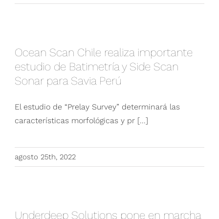
Ocean Scan Chile realiza importante estudio
de Batimetría y Side Scan Sonar para Savia
Ocean Scan Chile realiza importante
Perú
estudio de Batimetría y Side Scan
Sonar para Savia Perú
El estudio de “Prelay Survey” determinará las
características morfológicas y pr [...]
agosto 25th, 2022
Underdeep Solutions pone en marcha nueva
cámara hiperbárica que aporta a la seguridad
Underdeep Solutions pone en marcha